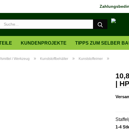
Zahlungsbedin
Suche...
EILE
KUNDENPROJEKTE
TIPPS ZUM SELBER B
»
»
»
lfsmittel / Werkzeug
Kunststoffbehälter
Kunststoffeimer
10,8
| H
Versan
Staffe
1-4 Stk