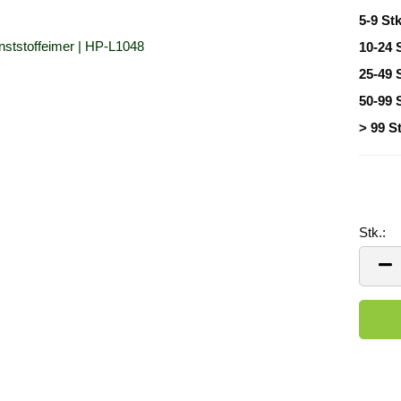
5-9 Stk
10-24 
25-49 
50-99 
> 99 St
Stk.:
Stk.