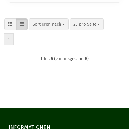
Sortieren nach
pro Seite
Sortieren nach
25 pro Seite
1
1
bis
5
(von insgesamt
5
)
INFORMATIONEN