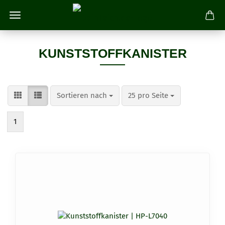
KUNSTSTOFFKANISTER
Sortieren nach
pro Seite
Sortieren nach
25 pro Seite
1